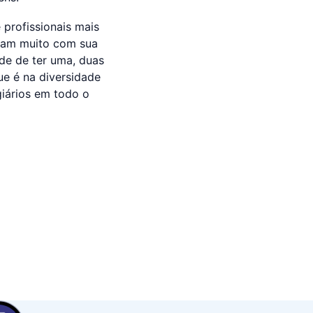
profissionais mais
egam muito com sua
ade de ter uma, duas
ue é na diversidade
giários em todo o