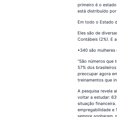
primeiro é o estad
está distribuído por
Em todo o Estado d
Eles são de diversa
Contábeis (2%). E a
•340 são mulheres 
“São números que t
57% dos brasileiro
preocupar agora em 
treinamentos que i
A pesquisa revela a
voltar a estudar: 
situação financeira
empregabilidade e 
sempre sonharam, m