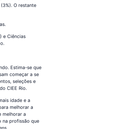
(3%). O restante
as.
) e Ciências
o.
ndo. Estima-se que
isam começar a se
ntos, seleções e
do CIEE Rio.
mais idade e a
para melhorar a
e melhorar a
 na profissão que
ens.