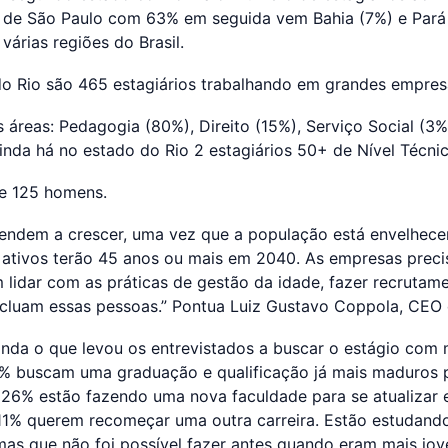
o de São Paulo com 63% em seguida vem Bahia (7%) e Pará 
 várias regiões do Brasil.
o Rio são 465 estagiários trabalhando em grandes empres
s áreas: Pedagogia (80%), Direito (15%), Serviço Social (3%
inda há no estado do Rio 2 estagiários 50+ de Nível Técnic
e 125 homens.
endem a crescer, uma vez que a população está envelhece
s ativos terão 45 anos ou mais em 2040. As empresas prec
lidar com as práticas de gestão da idade, fazer recrutame
ncluam essas pessoas.” Pontua Luiz Gustavo Coppola, CEO 
inda o que levou os entrevistados a buscar o estágio com 
63% buscam uma graduação e qualificação já mais maduros 
. 26% estão fazendo uma nova faculdade para se atualizar 
11% querem recomeçar uma outra carreira. Estão estudando
as que não foi possível fazer antes quando eram mais jov